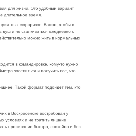
овия для жизни. Это удобный вариант
ее длительное время.
еприятных сюрпризов. Важно, чтобы в
ь душ и не сталкиваться ежедневно с
действительно можно жить в нормальных
ходится в командировке, кому-то нужно
стро заселиться и получить все, что
лишнее. Такой формат подойдет тем, кто
чих в Воскресенске востребован у
ых условиях и не тратить лишние
вать проживание быстро, спокойно и без