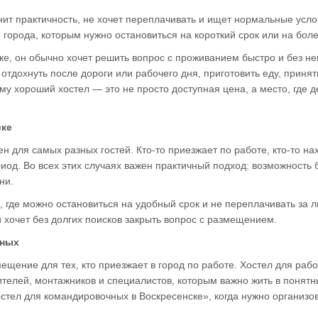
енит практичность, не хочет переплачивать и ищет нормальные усл
 города, которым нужно остановиться на короткий срок или на бол
ке, он обычно хочет решить вопрос с проживанием быстро и без н
отдохнуть после дороги или рабочего дня, приготовить еду, принят
у хороший хостел — это не просто доступная цена, а место, где 
ске
н для самых разных гостей. Кто-то приезжает по работе, кто-то на
д. Во всех этих случаях важен практичный подход: возможность бы
ни.
е, где можно остановиться на удобный срок и не переплачивать за 
 хочет без долгих поисков закрыть вопрос с размещением.
чных
щение для тех, кто приезжает в город по работе. Хостел для рабо
ителей, монтажников и специалистов, которым важно жить в понятн
остел для командировочных в Воскресенске», когда нужно организо