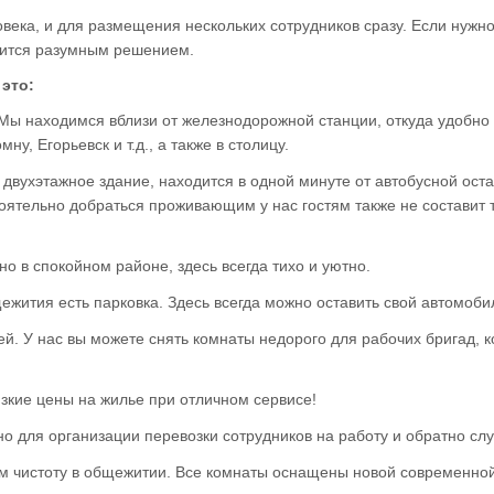
века, и для размещения нескольких сотрудников сразу. Если нужн
овится разумным решением.
это:
ы находимся вблизи от железнодорожной станции, откуда удобно 
ну, Егорьевск и т.д., а также в столицу.
 двухэтажное здание, находится в одной минуте от автобусной ост
оятельно добраться проживающим у нас гостям также не составит 
 в спокойном районе, здесь всегда тихо и уютно.
ежития есть парковка. Здесь всегда можно оставить свой автомобил
. У нас вы можете снять комнаты недорого для рабочих бригад, к
зкие цены на жилье при отличном сервисе!
но для организации перевозки сотрудников на работу и обратно с
м чистоту в общежитии. Все комнаты оснащены новой современно