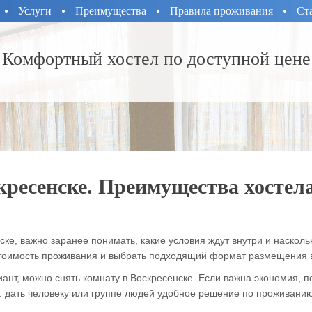
Услуги
Преимущества
Правила проживания
Ст
Комфортный хостел по доступной цене
кресенске. Преимущества хостел
нске, важно заранее понимать, какие условия ждут внутри и наскол
 стоимость проживания и выбрать подходящий формат размещения в
нт, можно снять комнату в Воскресенске. Если важна экономия, по
 дать человеку или группе людей удобное решение по проживани